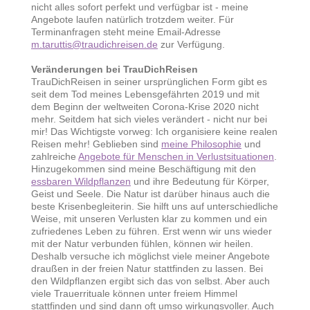
nicht alles sofort perfekt und verfügbar ist - meine
Angebote laufen natürlich trotzdem weiter. Für
Terminanfragen steht meine Email-Adresse
m.taruttis@traudichreisen.de
zur Verfügung.
Veränderungen bei TrauDichReisen
TrauDichReisen in seiner ursprünglichen Form gibt es
seit dem Tod meines Lebensgefährten 2019 und mit
dem Beginn der weltweiten Corona-Krise 2020 nicht
mehr. Seitdem hat sich vieles verändert - nicht nur bei
mir! Das Wichtigste vorweg: Ich organisiere keine realen
Reisen mehr! Geblieben sind
meine Philosophie
und
zahlreiche
Angebote für Menschen in Verlustsituationen
.
Hinzugekommen sind meine Beschäftigung mit den
essbaren Wildpflanzen
und ihre Bedeutung für Körper,
Geist und Seele. Die Natur ist darüber hinaus auch die
beste Krisenbegleiterin. Sie hilft uns auf unterschiedliche
Weise, mit unseren Verlusten klar zu kommen und ein
zufriedenes Leben zu führen. Erst wenn wir uns wieder
mit der Natur verbunden fühlen, können wir heilen.
Deshalb versuche ich möglichst viele meiner Angebote
draußen in der freien Natur stattfinden zu lassen. Bei
den Wildpflanzen ergibt sich das von selbst. Aber auch
viele Trauerrituale können unter freiem Himmel
stattfinden und sind dann oft umso wirkungsvoller. Auch