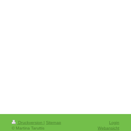
Druckversion
|
Sitemap
Login
© Martina Taruttis
Webansicht